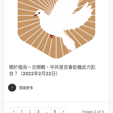
關於俄烏ㄧ旦開戰，中共是否會趁機武力犯
台？（2022年2月22日）
閱讀更多
1
2
3
...
5
Pages 2 of 5