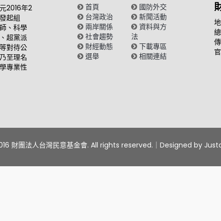
首頁
國防外交
2016年2
台灣政治
新聞活動
發起組
地
兩岸關係
資料與方
師、科學
總
社會趨勢
法
、超黨派
傳
財經動態
下載專區
等對待公
官
選舉
相關連結
乃至理名
學專業性
2016 財團法人台灣民意基金會. All rights reserved.｜Designed by
Jus