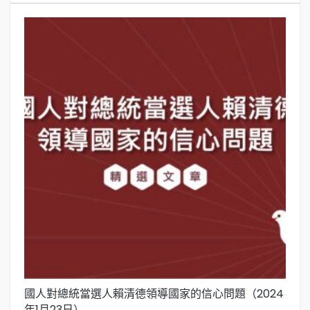
國人對總統當選人賴清德領導國家的信心問題（2024
關
年1月23日）
（