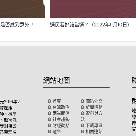
果是否感到意外？
選民看好誰當選？（2022年11月10日）
）
網站地圖
首頁
國防外交
2016年2
台灣政治
新聞活動
發起組
地
兩岸關係
資料與方
師、科學
總
社會趨勢
法
、超黨派
傳
財經動態
下載專區
等對待公
官
選舉
相關連結
乃至理名