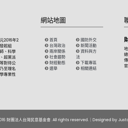
網站地圖
首頁
國防外交
2016年2
台灣政治
新聞活動
發起組
地
兩岸關係
資料與方
師、科學
總
社會趨勢
法
、超黨派
傳
財經動態
下載專區
等對待公
官
選舉
相關連結
乃至理名
學專業性
2016 財團法人台灣民意基金會. All rights reserved.｜Designed by
Jus