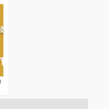
月
院檢審理柯文哲案的民意反應（2025年1
國人對「恢復公
月17日）
年12月16日）