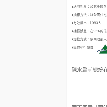
♦訪問對象：
設籍全國各
♦抽樣方法：
以全國住宅
♦有效樣本：
1,083人
♦抽樣誤差：
在95%的信
♦加權方式：
依內政部人
♦民調執行單位：
陳水扁前總統在