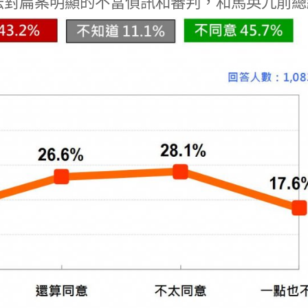
法對扁案明顯的不當偵訊和審判，和馬英九前總