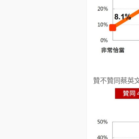
贊不贊同蔡英