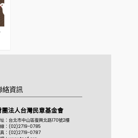
？
國人對2026超高國防預算的態度（2025
台灣人對川普
年11月16日）
犯台的感覺（20
聯絡資訊
財團法人台灣民意基金會
址：台北市中山區復興北路170號2樓
線：(02)2719-0785
真：(02)2719-0787