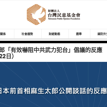
關係
社會趨勢
財經動態
選舉
國防外
郎「有效嚇阻中共武力犯台」倡議的反應
22日）