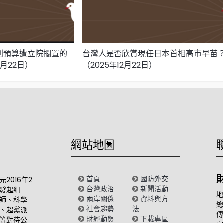
特別預算遭立院擱置的
台灣人是否欣賞現任日本首相高市早苗
2月22日）
（2025年12月22日）
網站地圖
首頁
國防外交
2016年2
台灣政治
新聞活動
發起組
地
兩岸關係
資料與方
師、科學
總
社會趨勢
法
、超黨派
傳
財經動態
下載專區
等對待公