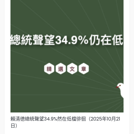
賴清德總統聲望34.9%然在低檔徘徊（2025年10月21
賴
日）
日