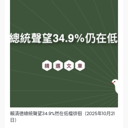
賴清德總統聲望34.9%然在低檔徘徊（2025年10月21
賴
日）
日