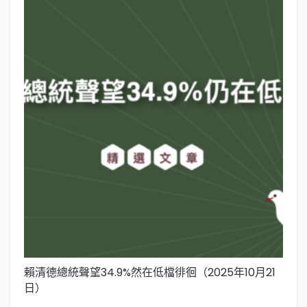
賴清德總統聲望34.9%然在低檔徘徊（2025年10月21
賴
日）
日