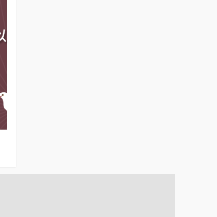
蔡英文總統聲望（2024年3月19日）
國人對新總統
府的信心（202