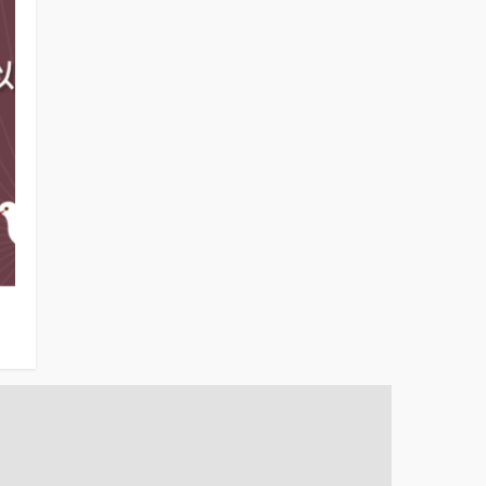
蔡英文總統聲望（2024年3月19日）
國人對新總統
府的信心（202