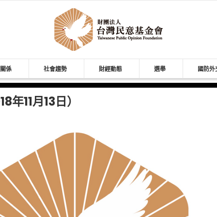
關係
社會趨勢
財經動態
選舉
國防外
8年11月13日）