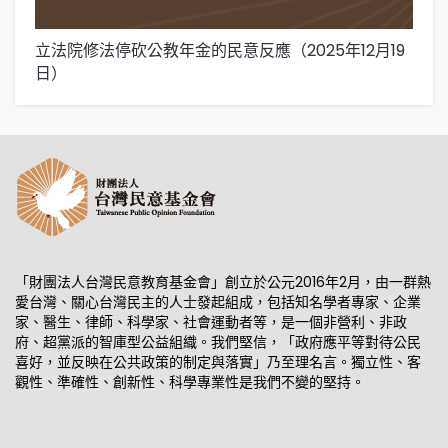
立法院修法停砍公教年金的民意反應（2025年12月19
在
日）
1
「財團法人台灣民意教育基金會」創立於公元2016年2月，由一群熱
愛台灣、關心台灣民主的人士發起組成，包括知名學者專家、企業
家、醫生、律師、科學家、社會運動者等，是一個非營利、非政
府、超黨派的智庫型公益組織。我們堅信，「政府應平等對待公民
喜好，並反映在公共政策的制定與落實」乃至理名言。獨立性、客
觀性、準確性、創新性、科學專業性是我們不變的堅持。