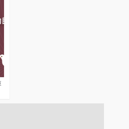
反
在野黨主張「停砍公教年金」的民意反應
政府普發全民
（2025年11月17日）
誰？（2025年