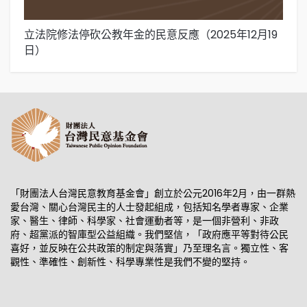
立法院修法停砍公教年金的民意反應（2025年12月19
在
日）
1
「財團法人台灣民意教育基金會」創立於公元2016年2月，由一群熱
愛台灣、關心台灣民主的人士發起組成，包括知名學者專家、企業
家、醫生、律師、科學家、社會運動者等，是一個非營利、非政
府、超黨派的智庫型公益組織。我們堅信，「政府應平等對待公民
喜好，並反映在公共政策的制定與落實」乃至理名言。獨立性、客
觀性、準確性、創新性、科學專業性是我們不變的堅持。