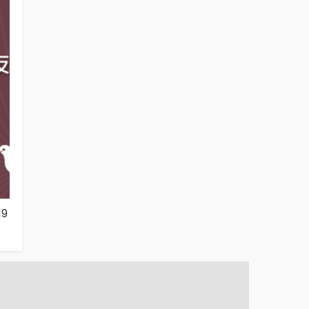
9
陳建仁內閣施政表現的民意反應（2024年
國人對「國會
3月19日）
合內閣的態度（