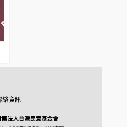
5
卓內閣施政表現得民意反應（2025年10月
台灣人對川普
21日）
犯台的感覺（20
聯絡資訊
財團法人台灣民意基金會