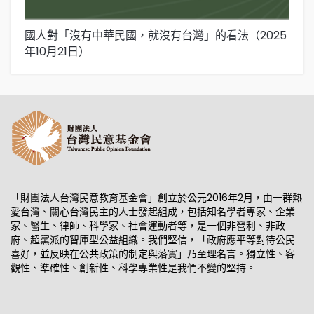
國人對「沒有中華民國，就沒有台灣」的看法（2025
國
年10月21日）
年
「財團法人台灣民意教育基金會」創立於公元2016年2月，由一群熱
愛台灣、關心台灣民主的人士發起組成，包括知名學者專家、企業
家、醫生、律師、科學家、社會運動者等，是一個非營利、非政
府、超黨派的智庫型公益組織。我們堅信，「政府應平等對待公民
喜好，並反映在公共政策的制定與落實」乃至理名言。獨立性、客
觀性、準確性、創新性、科學專業性是我們不變的堅持。