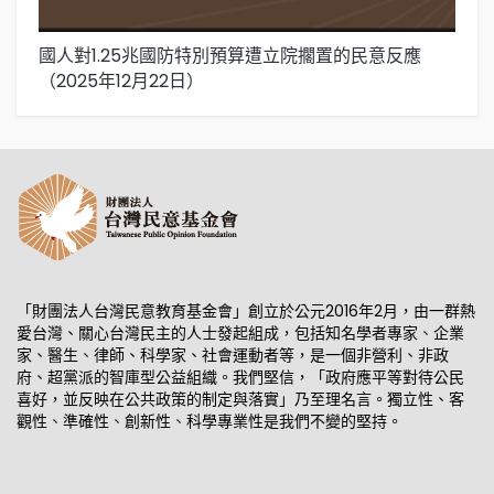
國人對1.25兆國防特別預算遭立院擱置的民意反應
國
（2025年12月22日）
「財團法人台灣民意教育基金會」創立於公元2016年2月，由一群熱
愛台灣、關心台灣民主的人士發起組成，包括知名學者專家、企業
家、醫生、律師、科學家、社會運動者等，是一個非營利、非政
府、超黨派的智庫型公益組織。我們堅信，「政府應平等對待公民
喜好，並反映在公共政策的制定與落實」乃至理名言。獨立性、客
觀性、準確性、創新性、科學專業性是我們不變的堅持。